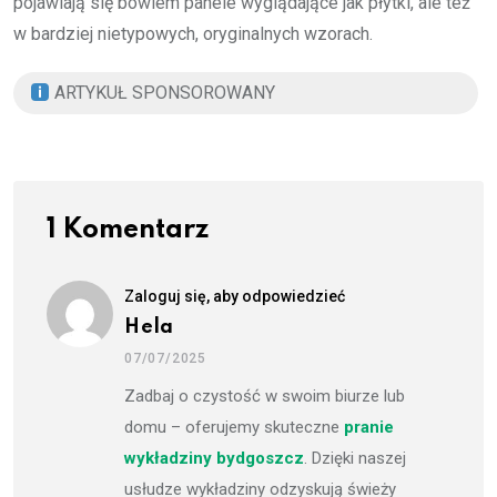
pojawiają się bowiem panele wyglądające jak płytki, ale też
w bardziej nietypowych, oryginalnych wzorach.
ARTYKUŁ SPONSOROWANY
1 Komentarz
Zaloguj się, aby odpowiedzieć
Hela
07/07/2025
Zadbaj o czystość w swoim biurze lub
domu – oferujemy skuteczne
pranie
wykładziny bydgoszcz
. Dzięki naszej
usłudze wykładziny odzyskują świeży