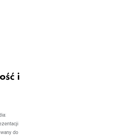
ość i
ia:
ezentacji
owany do