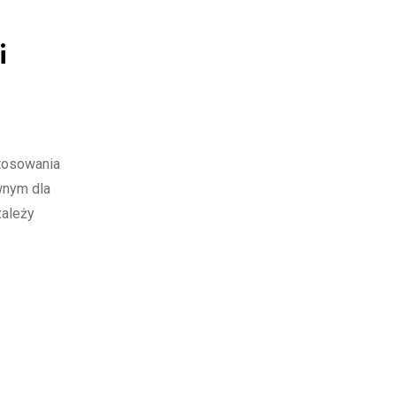
i
stosowania
wnym dla
zależy