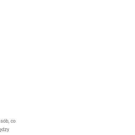
sób, co
iędzy