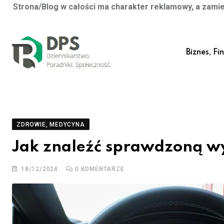
Strona/Blog w całości ma charakter reklamowy, a zamie
Skip
to
Biznes, Fi
content
ZDROWIE, MEDYCYNA
Jak znaleźć sprawdzoną wy
18/12/2024
0
KOMENTARZE