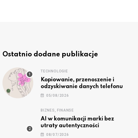
Ostatnio dodane publikacje
TECHNOLOGIE
Kopiowanie, przenoszenie i
odzyskiwanie danych telefonu
05/08/2026
BIZNES, FINANSE
AI w komunikacji marki bez
utraty autentyczności
08/07/2026