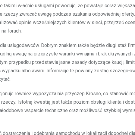
e takimi właśnie usługami powoduje, że powstaje coraz większa
akie rzeczy zwracać uwagę podczas szukania odpowiedniej ofert
alizować opinie wcześniejszych klientów w sieci, przejrzeć oce
na forach.
dla usługodawców. Dobrym znakiem także będzie długi staż firm
ególną uwagę na przejrzyste warunki wynajmu i brak ukrywanych 
ym przypadku przedstawia jasne zasady dotyczące kaucji, limit
ś wypadku albo awarii. Informacje te powinny zostać szczegóło
ytać.
jonuje również wypożyczalnia przyczep Krosno, co stanowić m
 rzeczy. Istotną kwestią jest także poziom obsługi klienta i dos
całodobowe wsparcie techniczne oraz możliwość szybkiej wymi
 dostarczenia i odebrania samochodu w lokalizacji dogodnej dla