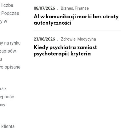
 liczba
08/07/2026
Biznes, Finanse
y. Podczas
AI w komunikacji marki bez utraty
ny w
autentyczności
23/06/2026
Zdrowie, Medycyna
y na rynku
Kiedy psychiatra zamiast
zapisów.
psychoterapii: kryteria
u
wo opisane
oże
tępność
any
 klienta