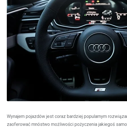
Wynajem pojazdów jest coraz bardziej popularnym rozwiąza
zaoferować mnóstwo możliwości pożyczenia jakiegoś samoc