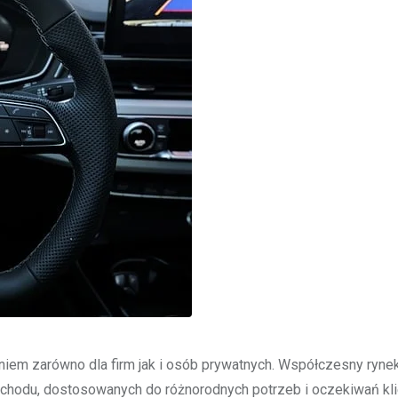
niem zarówno dla firm jak i osób prywatnych. Współczesny ryn
hodu, dostosowanych do różnorodnych potrzeb i oczekiwań kli