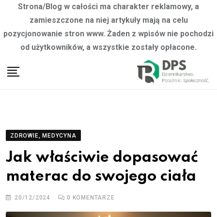
Strona/Blog w całości ma charakter reklamowy, a
zamieszczone na niej artykuły mają na celu
pozycjonowanie stron www. Żaden z wpisów nie pochodzi
od użytkowników, a wszystkie zostały opłacone.
Skip
to
content
ZDROWIE, MEDYCYNA
Jak właściwie dopasować
materac do swojego ciała
20/12/2024
0
KOMENTARZE