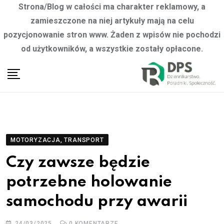
Strona/Blog w całości ma charakter reklamowy, a
zamieszczone na niej artykuły mają na celu
pozycjonowanie stron www. Żaden z wpisów nie pochodzi
od użytkowników, a wszystkie zostały opłacone.
Skip
to
content
MOTORYZACJA, TRANSPORT
Czy zawsze będzie
potrzebne holowanie
samochodu przy awarii
24/03/2025
0
KOMENTARZE