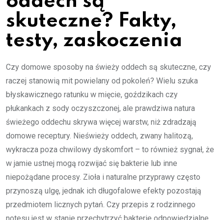
oddech są
skuteczne? Fakty,
testy, zaskoczenia
Czy domowe sposoby na świeży oddech są skuteczne, czy
raczej stanowią mit powielany od pokoleń? Wielu szuka
błyskawicznego ratunku w mięcie, goździkach czy
płukankach z sody oczyszczonej, ale prawdziwa natura
świeżego oddechu skrywa więcej warstw, niż zdradzają
domowe receptury. Nieświeży oddech, zwany halitozą,
wykracza poza chwilowy dyskomfort – to również sygnał, że
w jamie ustnej mogą rozwijać się bakterie lub inne
niepożądane procesy. Zioła i naturalne przyprawy często
przynoszą ulgę, jednak ich długofalowe efekty pozostają
przedmiotem licznych pytań. Czy przepis z rodzinnego
notesu jest w stanie przechytrzyć bakterie odpowiedzialne