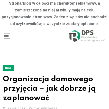
Strona/Blog w całości ma charakter reklamowy, a
zamieszczone na niej artykuły mają na celu
pozycjonowanie stron www. Żaden z wpisów nie pochodzi
od użytkowników, a wszystkie zostały opłacone.
Skip
to
content
INNE
Organizacja domowego
przyjęcia – jak dobrze ją
zaplanować
22/05/2024
0
KOMENTARZE