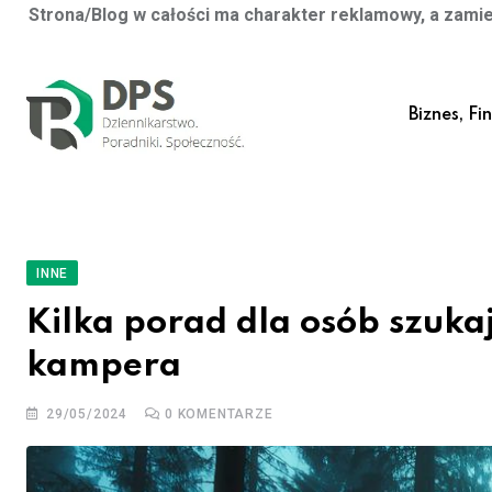
Strona/Blog w całości ma charakter reklamowy, a zamie
Skip
to
Biznes, Fi
content
INNE
Kilka porad dla osób szuk
kampera
29/05/2024
0
KOMENTARZE