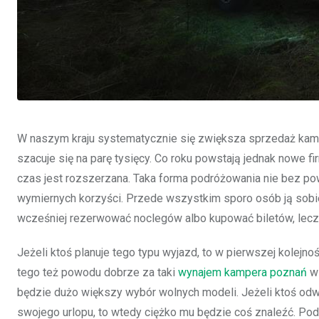
W naszym kraju systematycznie się zwiększa sprzedaż kamp
szacuje się na parę tysięcy. Co roku powstają jednak nowe firm
czas jest rozszerzana. Taka forma podróżowania nie bez po
wymiernych korzyści. Przede wszystkim sporo osób ją sobi
wcześniej rezerwować noclegów albo kupować biletów, lecz
Jeżeli ktoś planuje tego typu wyjazd, to w pierwszej kolejno
tego też powodu dobrze za taki
wynajem kampera poznań
wz
będzie dużo większy wybór wolnych modeli. Jeżeli ktoś odw
swojego urlopu, to wtedy ciężko mu będzie coś znaleźć. Po