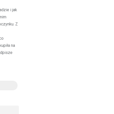
dzie i jak
dnim
oczynku. Z
co
kupiła na
odpisze