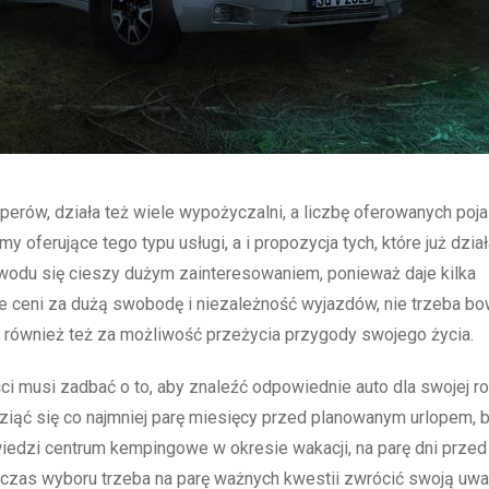
erów, działa też wiele wypożyczalni, a liczbę oferowanych po
y oferujące tego typu usługi, a i propozycja tych, które już dział
wodu się cieszy dużym zainteresowaniem, ponieważ daje kilka
e ceni za dużą swobodę i niezależność wyjazdów, nie trzeba b
 również też za możliwość przeżycia przygody swojego życia.
ści musi zadbać o to, aby znaleźć odpowiednie auto dla swojej ro
iąć się co najmniej parę miesięcy przed planowanym urlopem, 
iedzi centrum kempingowe w okresie wakacji, na parę dni prze
dczas wyboru trzeba na parę ważnych kwestii zwrócić swoją uwa