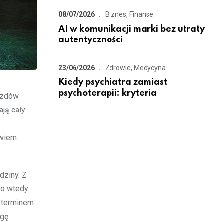
08/07/2026
Biznes, Finanse
AI w komunikacji marki bez utraty
autentyczności
23/06/2026
Zdrowie, Medycyna
Kiedy psychiatra zamiast
psychoterapii: kryteria
jazdów
ają cały
owiem
dziny. Z
bo wtedy
d terminem
gę.