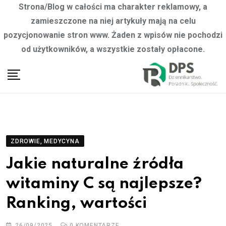
Strona/Blog w całości ma charakter reklamowy, a
zamieszczone na niej artykuły mają na celu
pozycjonowanie stron www. Żaden z wpisów nie pochodzi
od użytkowników, a wszystkie zostały opłacone.
Skip
to
content
ZDROWIE, MEDYCYNA
Jakie naturalne źródła
witaminy C są najlepsze?
Ranking, wartości
26/09/2025
0
KOMENTARZE