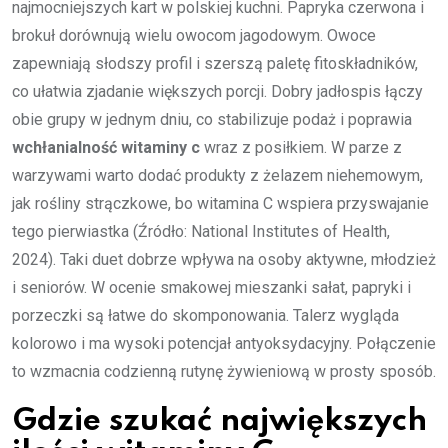
najmocniejszych kart w polskiej kuchni. Papryka czerwona i
brokuł dorównują wielu owocom jagodowym. Owoce
zapewniają słodszy profil i szerszą paletę fitoskładników,
co ułatwia zjadanie większych porcji. Dobry jadłospis łączy
obie grupy w jednym dniu, co stabilizuje podaż i poprawia
wchłanialność witaminy c
wraz z posiłkiem. W parze z
warzywami warto dodać produkty z żelazem niehemowym,
jak rośliny strączkowe, bo witamina C wspiera przyswajanie
tego pierwiastka (Źródło: National Institutes of Health,
2024). Taki duet dobrze wpływa na osoby aktywne, młodzież
i seniorów. W ocenie smakowej mieszanki sałat, papryki i
porzeczki są łatwe do skomponowania. Talerz wygląda
kolorowo i ma wysoki potencjał antyoksydacyjny. Połączenie
to wzmacnia codzienną rutynę żywieniową w prosty sposób.
Gdzie szukać największych