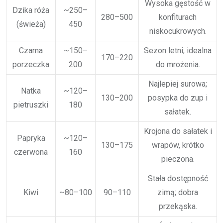
Wysoka gęstość w
Dzika róża
~250–
280–500
konfiturach
(świeża)
450
niskocukrowych.
Czarna
~150–
Sezon letni; idealna
170–220
porzeczka
200
do mrożenia.
Najlepiej surowa;
Natka
~120–
130–200
posypka do zup i
pietruszki
180
sałatek.
Krojona do sałatek i
Papryka
~120–
130–175
wrapów, krótko
czerwona
160
pieczona.
Stała dostępność
Kiwi
~80–100
90–110
zimą; dobra
przekąska.