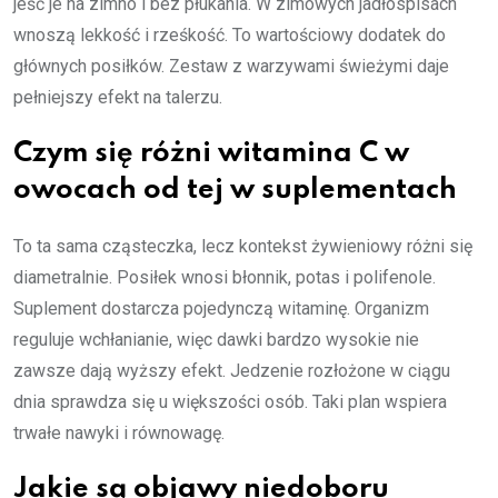
jeść je na zimno i bez płukania. W zimowych jadłospisach
wnoszą lekkość i rześkość. To wartościowy dodatek do
głównych posiłków. Zestaw z warzywami świeżymi daje
pełniejszy efekt na talerzu.
Czym się różni witamina C w
owocach od tej w suplementach
To ta sama cząsteczka, lecz kontekst żywieniowy różni się
diametralnie. Posiłek wnosi błonnik, potas i polifenole.
Suplement dostarcza pojedynczą witaminę. Organizm
reguluje wchłanianie, więc dawki bardzo wysokie nie
zawsze dają wyższy efekt. Jedzenie rozłożone w ciągu
dnia sprawdza się u większości osób. Taki plan wspiera
trwałe nawyki i równowagę.
Jakie są objawy niedoboru