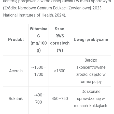
kontrolę porcjowania w rodzinnej kuchni i w menu sportowym
(Źródło: Narodowe Centrum Edukacji Żywieniowej, 2023;
National Institutes of Health, 2024).
Witamina
Szac.
C
RWS
Produkt
Uwagi praktyczne
(mg/100
dorosłych
g)
(%)
Bardzo
~1500–
skoncentrowane
Acerola
>1500
1700
źródło; często w
formie pulpy.
Doskonale
~400–
Rokitnik
450–750
sprawdza się w
700
musach, koktajlach.