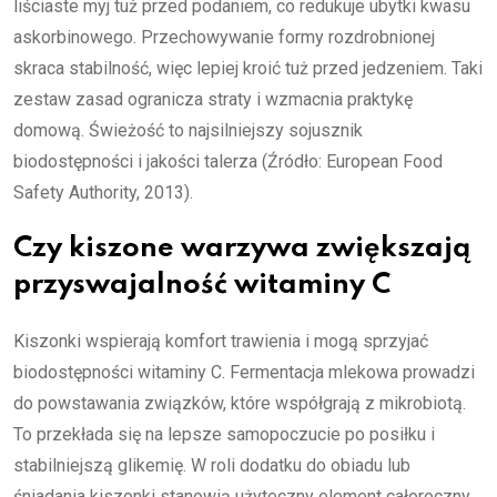
liściaste myj tuż przed podaniem, co redukuje ubytki kwasu
askorbinowego. Przechowywanie formy rozdrobnionej
skraca stabilność, więc lepiej kroić tuż przed jedzeniem. Taki
zestaw zasad ogranicza straty i wzmacnia praktykę
domową. Świeżość to najsilniejszy sojusznik
biodostępności i jakości talerza (Źródło: European Food
Safety Authority, 2013).
Czy kiszone warzywa zwiększają
przyswajalność witaminy C
Kiszonki wspierają komfort trawienia i mogą sprzyjać
biodostępności witaminy C. Fermentacja mlekowa prowadzi
do powstawania związków, które współgrają z mikrobiotą.
To przekłada się na lepsze samopoczucie po posiłku i
stabilniejszą glikemię. W roli dodatku do obiadu lub
śniadania kiszonki stanowią użyteczny element całoroczny.