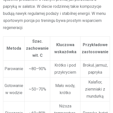
papryką w sałatce. W diecie rodzinnej takie kompozycje
budują nawyk regularnej podaży i stabilnej energii. W menu
sportowym porcja po treningu bywa prostym wsparciem
regeneracji.
Szac.
Kluczowa
Przykładowe
Metoda
zachowanie
wskazówka
zastosowanie
wit. C
Krótko i pod
Brokuł, jarmuż,
Parowanie
~80–90%
przykryciem
papryka
Kalafior,
Gotowanie
Mało wody,
~50–70%
ziemniaki z
w wodzie
krótko
mundurką
Niższa